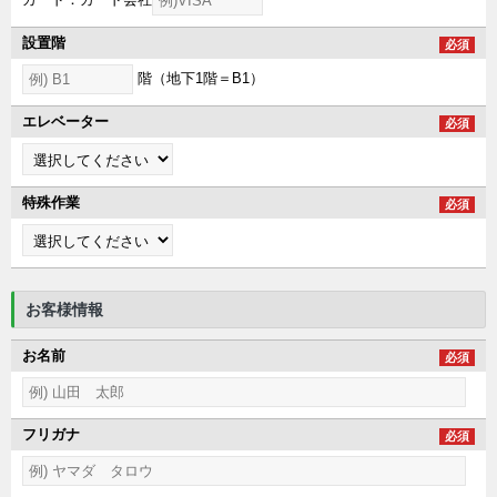
設置階
必須
階（地下1階＝B1）
エレベーター
必須
特殊作業
必須
お客様情報
お名前
必須
フリガナ
必須