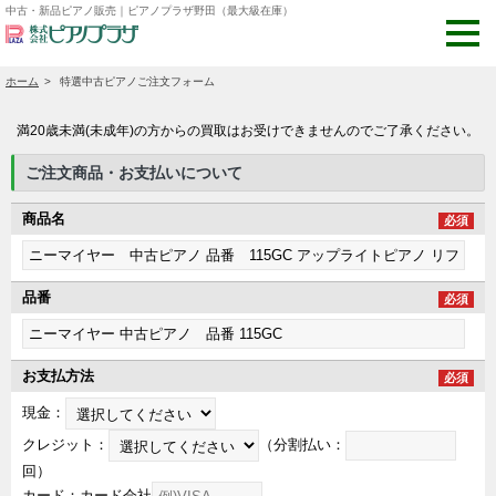
中古・新品ピアノ販売｜ピアノプラザ野田（最大級在庫）
ホーム
特選中古ピアノご注文フォーム
満20歳未満(未成年)の方からの買取はお受けできませんのでご了承ください。
ご注文商品・お支払いについて
商品名
必須
品番
必須
お支払方法
必須
現金：
クレジット：
（分割払い：
回）
カード：カード会社